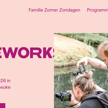
Familie Zomer Zondagen
Program
ieworkshop
026 in
 leuke