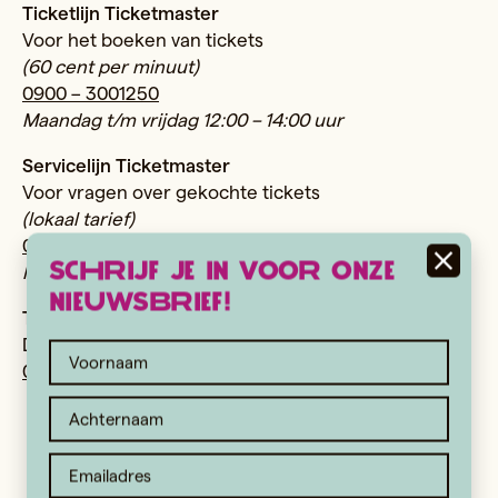
Ticketlijn Ticketmaster
Voor het boeken van tickets
(60 cent per minuut)
0900 – 3001250
Maandag t/m vrijdag 12:00 – 14:00 uur
Servicelijn Ticketmaster
Voor vragen over gekochte tickets
(lokaal tarief)
0900 – 3001255
Schrijf je in voor onze
Maandag t/m vrijdag 12:00 – 14:00 uur
nieuwsbrief!
Telefoon wandelkassa Caprera
Dagelijks bereikbaar tussen 10:00 en 16:00
023 – 52 500 50