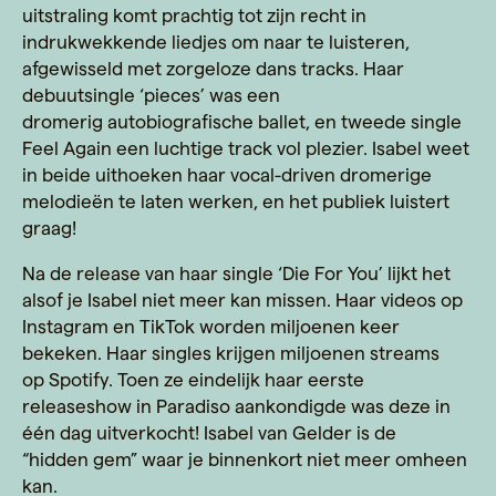
uitstraling komt prachtig tot zijn recht in
indrukwekkende liedjes om naar te luisteren,
afgewisseld met zorgeloze dans tracks.
Haar
debuutsingle ‘pieces’ was een
dromerig
autobiografische
ballet, en tweede single
Feel
Again
een luchtige track vol plezier.
Isabel weet
in beide uithoeken haar
vocal-driven
dromerige
melodieën te laten werken, en het publiek luistert
graag!
Na de release van haar single ‘Die For
You
’ lijkt het
alsof je Isabel niet meer kan missen. Haar
videos
op
Instagram en
TikTok
worden miljoenen keer
bekeken. Haar singles krijgen miljoenen streams
op
Spotify
. Toen ze eindelijk haar eerste
releaseshow in Paradiso aankondigde was deze in
één dag uitverkocht! Isabel van Gelder is de
“
hidden
gem” waar je binnenkort niet meer omheen
kan.