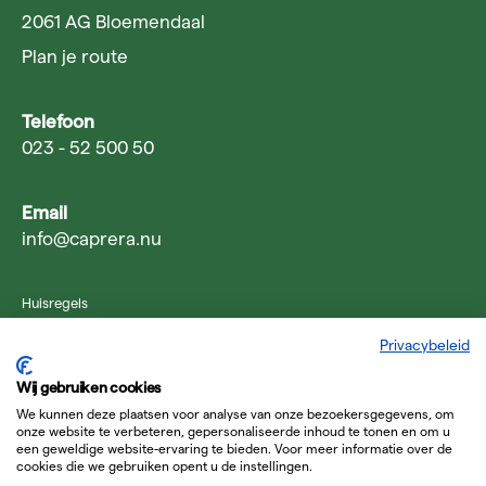
2061 AG Bloemendaal
Plan je route
Telefoon
023 - 52 500 50
Email
info@caprera.nu
Huisregels
Algemene bezoekersvoorwaarden
Privacybeleid
Privacy verklaring
Wij gebruiken cookies
Website door The Pack
We kunnen deze plaatsen voor analyse van onze bezoekersgegevens, om
onze website te verbeteren, gepersonaliseerde inhoud te tonen en om u
een geweldige website-ervaring te bieden. Voor meer informatie over de
cookies die we gebruiken opent u de instellingen.